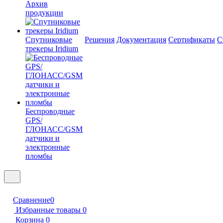
Архив
продукции
Спутниковые
Решения
Документация
Сертификаты
С
трекеры Iridium
Беспроводные
GPS/
ГЛОНАСС/GSM
датчики и
электронные
пломбы
Сравнение
0
Избранные товары
0
Корзина
0