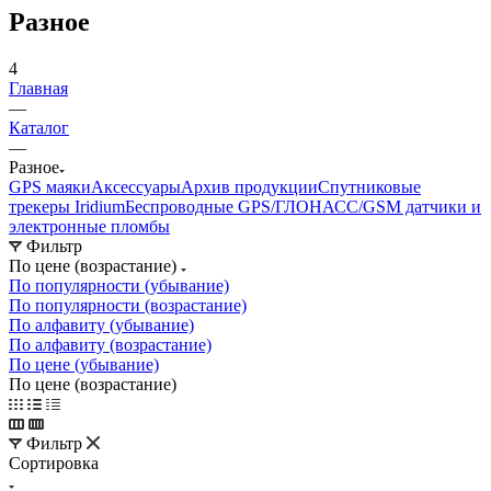
Разное
4
Главная
—
Каталог
—
Разное
GPS маяки
Аксессуары
Архив продукции
Спутниковые
трекеры Iridium
Беспроводные GPS/ГЛОНАСС/GSM датчики и
электронные пломбы
Фильтр
По цене (возрастание)
По популярности (убывание)
По популярности (возрастание)
По алфавиту (убывание)
По алфавиту (возрастание)
По цене (убывание)
По цене (возрастание)
Фильтр
Сортировка