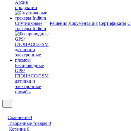
Архив
продукции
Спутниковые
Решения
Документация
Сертификаты
С
трекеры Iridium
Беспроводные
GPS/
ГЛОНАСС/GSM
датчики и
электронные
пломбы
Сравнение
0
Избранные товары
0
Корзина
0